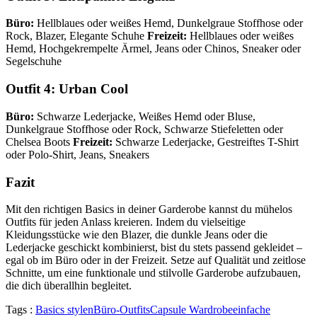
Büro:
Hellblaues oder weißes Hemd, Dunkelgraue Stoffhose oder
Rock, Blazer, Elegante Schuhe
Freizeit:
Hellblaues oder weißes
Hemd, Hochgekrempelte Ärmel, Jeans oder Chinos, Sneaker oder
Segelschuhe
Outfit 4: Urban Cool
Büro:
Schwarze Lederjacke, Weißes Hemd oder Bluse,
Dunkelgraue Stoffhose oder Rock, Schwarze Stiefeletten oder
Chelsea Boots
Freizeit:
Schwarze Lederjacke, Gestreiftes T-Shirt
oder Polo-Shirt, Jeans, Sneakers
Fazit
Mit den richtigen Basics in deiner Garderobe kannst du mühelos
Outfits für jeden Anlass kreieren. Indem du vielseitige
Kleidungsstücke wie den Blazer, die dunkle Jeans oder die
Lederjacke geschickt kombinierst, bist du stets passend gekleidet –
egal ob im Büro oder in der Freizeit. Setze auf Qualität und zeitlose
Schnitte, um eine funktionale und stilvolle Garderobe aufzubauen,
die dich überallhin begleitet.
Tags :
Basics stylen
Büro-Outfits
Capsule Wardrobe
einfache