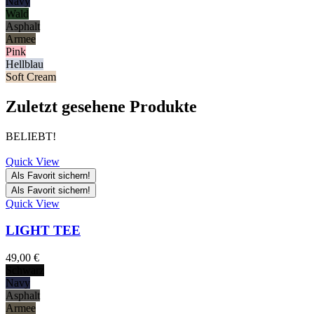
Navy
Wald
Asphalt
Armee
Pink
Hellblau
Soft Cream
Zuletzt gesehene Produkte
BELIEBT!
Quick View
Als Favorit sichern!
Als Favorit sichern!
Quick View
LIGHT TEE
49,00
€
Schwarz
Navy
Asphalt
Armee