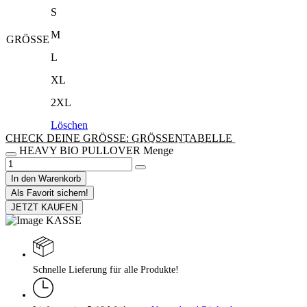
S
M
GRÖSSE
L
XL
2XL
Löschen
CHECK DEINE GRÖSSE: G͟R͟Ö͟S͟S͟E͟N͟T͟A͟B͟E͟L͟L͟E͟
HEAVY BIO PULLOVER Menge
In den Warenkorb
Als Favorit sichern!
JETZT KAUFEN
Schnelle Lieferung für alle Produkte!