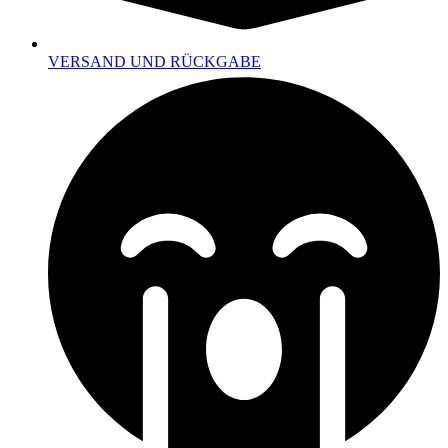
VERSAND UND RÜCKGABE