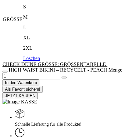
S
M
GRÖSSE
L
XL
2XL
Löschen
CHECK DEINE GRÖSSE: G͟R͟Ö͟S͟S͟E͟N͟T͟A͟B͟E͟L͟L͟E͟
HIGH WAIST BIKINI – RECYCELT - PEACH Menge
In den Warenkorb
Als Favorit sichern!
JETZT KAUFEN
Schnelle Lieferung für alle Produkte!