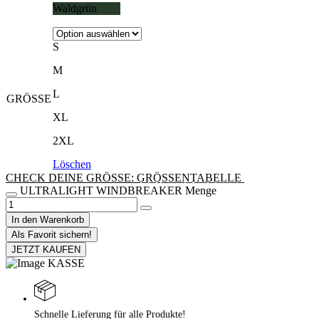
Waldgrün
S
M
L
GRÖSSE
XL
2XL
Löschen
CHECK DEINE GRÖSSE: G͟R͟Ö͟S͟S͟E͟N͟T͟A͟B͟E͟L͟L͟E͟
ULTRALIGHT WINDBREAKER Menge
In den Warenkorb
Als Favorit sichern!
JETZT KAUFEN
Schnelle Lieferung für alle Produkte!